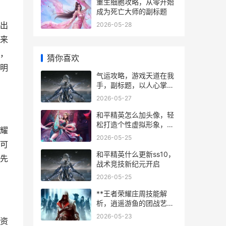
重生细胞攻略，从零开始
成为死亡大师的副标题
出
2026-05-28
来
，
猜你喜欢
明
气运攻略，游戏天道在我
手，副标题，以人心掌天
命的终极玩家心得
2026-05-27
和平精英怎么加头像，轻
松打造个性虚拟形象，副
耀
标题，从新手到高手的头
2026-05-25
像设置全攻略
可
和平精英什么更新ss10，
先
战术竞技新纪元开启
2026-05-25
**王者荣耀庄周技能解
析，逍遥游鱼的团战艺
术，副标题，梦境守护者
2026-05-23
资
的上分哲学**