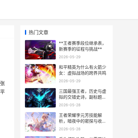
热门文章
**王者赛季段位继承表，
新赛季的征程与挑战**
2026-05-29
和平精英为什么有火箭少
女：虚拟战场的跨界共鸣
2026-05-29
这张
三国最强王者，历史与虚
平
拟的交错史诗，副标题，
策略博弈中的人性光辉
2026-05-28
王者荣耀李元芳技能解
析，暗夜中的密探与收割
艺术，副标题，飞轮与谍
2026-05-28
影的终极协奏