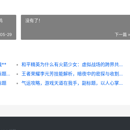
鸣
没有了！
-05-29
下一篇 
**
和平精英为什么有火箭少女：虚拟战场的跨界共鸣
三国最强王者，历史与虚拟的交错史诗，副标题，策略博弈中的人性光辉
王者荣耀李元芳技能解析，暗夜中的密探与收割艺术，副标题，飞轮与谍影的终极协奏
标题
气运攻略，游戏天道在我手，副标题，以人心掌天命的终极玩家心得