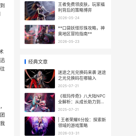
王者免费领皮肤，玩家福
到
利背后的策略博弈
到
2026-05-24
**口袋妖怪珍珠攻略，神
奥地区冒险指南**
2026-05-23
术
迅
经典文章
往
迷途之光兑换码来袭 迷途
之光兑换码在哪输入
2025-07-21
《祖玛传奇》八大陆NPC
全解析：从成长助力到装
，
备缔造的决定因素枢纽 祖
2025-07-21
玛传奇下载安装
团
| 王者荣耀6分投：探索新
我
领域的游戏策略
2026-03-31