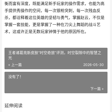
衡而富有深度，既能满足新手玩家的操作需求，也能为高
手提供秀操作的空间，每一次银枪突刺，每一次残血反
杀，都诠释着这位英雄的坚韧与勇气，掌握赵云，不仅是
掌握一套技能，更是掌握了一种在刀尖上舞蹈的战斗艺
术，这或许正是无数玩家钟情于他的原因所在。
王者诸葛亮新皮肤“时空奇旅”评测，时空裂隙中的智慧之
光
« 上一篇
2026-05-30
没有了！
下一篇 »
延伸阅读