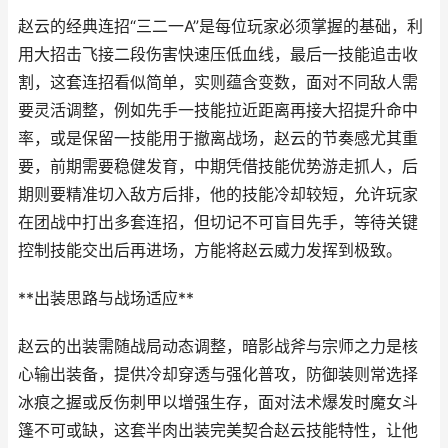
赵云的经典连招“三二一A”是每位玩家必须掌握的基础，利
用大招击飞接二段伤害快速压低血线，最后一技能追击收
割，这套连招看似简单，实则蕴含变数，面对不同敌人需
要灵活调整，例如先手一技能拉近距离再接大招提升命中
率，或是保留一技能用于撤离战场，赵云的节奏感尤其重
要，前期需要稳健发育，中期凭借技能优势游走抓人，后
期则要精准切入敌方后排，他的技能冷却较短，允许玩家
在团战中打出多套连招，但切记不可盲目先手，等待关键
控制技能交出后再进场，方能将赵云威力发挥到极致。
**出装思路与战场适应**
赵云的出装需随战局动态调整，暗影战斧与宗师之力是核
心输出装备，提供冷却穿透与强化普攻，防御装则常选择
冰痕之握或反伤刺甲以增强生存，面对法术爆发时魔女斗
篷不可或缺，这套半肉出装完美契合赵云技能特性，让他