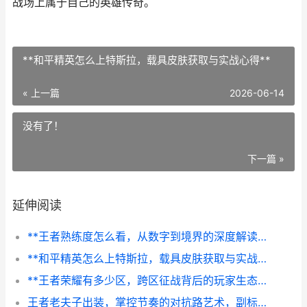
战场上属于自己的英雄传奇。
**和平精英怎么上特斯拉，载具皮肤获取与实战心得**
« 上一篇
2026-06-14
没有了！
下一篇 »
延伸阅读
**王者熟练度怎么看，从数字到境界的深度解读，副标题，资深玩家的英雄成长密码**
**和平精英怎么上特斯拉，载具皮肤获取与实战心得**
**王者荣耀有多少区，跨区征战背后的玩家生态与战略布局**
王者老夫子出装，掌控节奏的对抗路艺术，副标题，以装备谱写单带与团战的平衡乐章