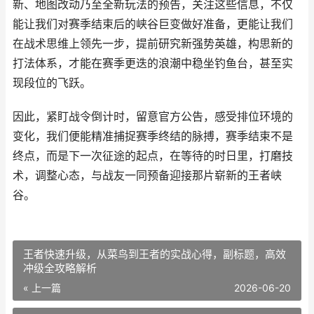
新、地图改动乃至全新玩法的预告，关注这些信息，不仅
能让我们对赛季结束后的峡谷巨变做好准备，更能让我们
在战术思维上领先一步，提前研究新强势英雄，构思新的
打法体系，才能在赛季更迭的浪潮中稳坐钓鱼台，甚至实
现段位的飞跃。
因此，紧盯战令倒计时，留意官方公告，感受排位环境的
变化，我们便能精准捕捉赛季终结的脉搏，赛季结束不是
终点，而是下一次征途的起点，在等待的时日里，打磨技
术，调整心态，与战友一同预备迎接那片崭新的王者峡
谷。
王者快速升级，从菜鸟到王者的实战心得，副标题，高效
冲级全攻略解析
« 上一篇
2026-06-20