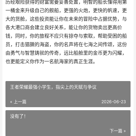
历经艰险获得的财富需要妥善处置，明智的船长懂得用第
一桶金来升级自己的舰船，更强的火炮，更快的帆速，更
大的货舱，这些投资能让你在未来的冒险中占据优势，与
各大港口商会建立良好关系，能让你的货物卖出更高价
钱，同时，你的旅程不应只有掠夺与索取，帮助受困的船
员，打击猖獗的海盗，你的名声将在七海之间传颂，这份
由勇气与智慧铸就的传奇，远比船舱里的金币更为闪耀，
也更能定义你作为一名航海家的真正生涯。
王者荣耀最强小学生，指尖上的天赋与争议
« 上一篇
2026-06-23
没有了！
下一篇 »