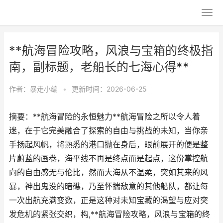
**航海冒险攻略，风浪与宝箱的终极指
南，副标题，老船长的七海心得**
作者：
暴走小编
•
更新时间：2026-06-25
摘要：**航海冒险的永恒魅力**航海冒险之所以令人着
迷，在于它完美融合了探索的自由与挑战的未知，当你亲
手扬起风帆，将熟悉的港口抛在身后，眼前展开的便是整
片蔚蓝的画卷，海平线不再是终点而是起点，这份掌控航
向的自由感无与伦比，然而大海从不温柔，突如其来的风
暴，神出鬼没的暗礁，乃至怀揣敌意的其他船队，都让每
一次出航充满变数，正是这种对未知宝藏的渴望与应对突
发危机的紧张交织，构,**航海冒险攻略，风浪与宝箱的终