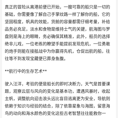
真正的冒险从离港前便已开始，一艘可靠的船只是一切的
基础，你需要像了解自己手掌纹路一样了解你的船，它的
坚固程度，帆具的效能，货舱的容量都需仔细考量，补给
品务必充足，淡水和食物是维持士气的关键，航海图与罗
盘则是海上的眼睛，务必确保其精准，此外，船员的选择
绝非儿戏，一位老练的瞭望手能提前发现危机，一位勇敢
的炮手则能在接舷战中为你赢得先机，仓促出航的船，往
往等不到发现宝藏便已葬身鱼腹。
**航行中的生存艺术**
驶入汪洋，考验的便是船长的即时决断力，天气是首要课
题，观察云层与风向的变化是基本功，遭遇风暴时，收起
主帆，调整航向迎击浪头远比盲目逃离更为安全，导航则
依赖于知识与经验的结合，除了依靠星象与海图，留意海
鸟的动向和海水颜色的变化这些古老智慧往往能救你一