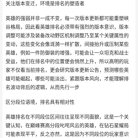
关注版本变迁，环境是排名的塑造者
英雄的强弱并非一成不变，每一次版本更新都可能重塑峡
谷格局，因此看英雄排名必须带有强烈的版本意识，版本
调整可能涉及装备改动野区机制调整乃至某个关键属性的
变动，这些变化会像涟漪一样扩散，间接抬升或压制某些
英雄，例如一件防御装的增强，可能会让一众坦克和战士
受益，他们在排名中的位置便会悄然上升，所以高明的玩
家不仅看当前排名，更会研究版本更新公告，预测哪些英
雄可能崛起，哪些可能淡出，紧跟版本风向，才能理解排
名波动背后的逻辑，从而先行一步
区分段位语境，排名具有相对性
英雄排名在不同段位区间往往呈现不同面貌，这是一个关
键认知，在巅峰赛高分段叱咤风云的英雄，在钻石星耀局
可能表现平平，反之亦然，这是因为不同段位的玩家意识