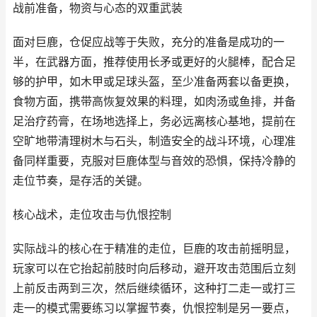
战前准备，物资与心态的双重武装
面对巨鹿，仓促应战等于失败，充分的准备是成功的一
半，在武器方面，推荐使用长矛或更好的火腿棒，配合足
够的护甲，如木甲或足球头盔，至少准备两套以备更换，
食物方面，携带高恢复效果的料理，如肉汤或鱼排，并备
足治疗药膏，在场地选择上，务必远离核心基地，提前在
空旷地带清理树木与石头，制造安全的战斗环境，心理准
备同样重要，克服对巨鹿体型与音效的恐惧，保持冷静的
走位节奏，是存活的关键。
核心战术，走位攻击与仇恨控制
实际战斗的核心在于精准的走位，巨鹿的攻击前摇明显，
玩家可以在它抬起前肢时向后移动，避开攻击范围后立刻
上前反击两到三次，然后继续循环，这种打二走一或打三
走一的模式需要练习以掌握节奏，仇恨控制是另一要点，