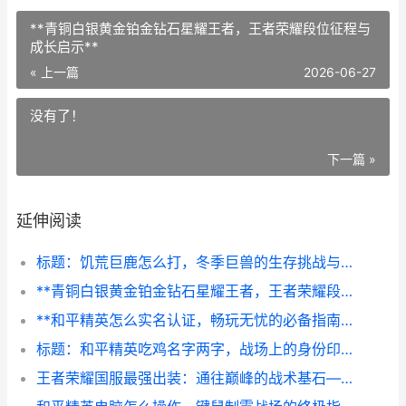
**青铜白银黄金铂金钻石星耀王者，王者荣耀段位征程与
成长启示**
« 上一篇
2026-06-27
没有了！
下一篇 »
延伸阅读
标题：饥荒巨鹿怎么打，冬季巨兽的生存挑战与战术解析副标题：从恐惧到从容，掌握技巧驯服寒冬死神
**青铜白银黄金铂金钻石星耀王者，王者荣耀段位征程与成长启示**
**和平精英怎么实名认证，畅玩无忧的必备指南**
标题：和平精英吃鸡名字两字，战场上的身份印记
王者荣耀国服最强出装：通往巅峰的战术基石——版本答案与实战博弈解析