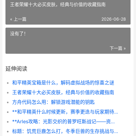
王者荣耀十大必买皮肤，经典与价值的收藏指南
« 上一篇
2026-06-28
没有了！
下一篇 »
延伸阅读
和平精英宝箱是什么，解码虚拟战场的惊喜之谜
王者荣耀十大必买皮肤，经典与价值的收藏指南
方舟代码怎么用：解锁游戏潜能的钥匙
**和平精英什么时候更新，赛季更迭与玩家期待的交响**
**Arles攻略：光影交织的普罗旺斯战记——资深玩家深度解析**
标题：饥荒巨鹿怎么打，冬季巨兽的生存挑战与战术解析副标题：从恐惧到从容，掌握技巧驯服寒冬死神