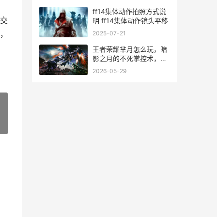
ff14集体动作拍照方式说
交
明 ff14集体动作镜头平移
，
2025-07-21
王者荣耀芈月怎么玩，暗
影之月的不死掌控术，副
标题，吸血女王的全期压
2026-05-29
制艺术
»