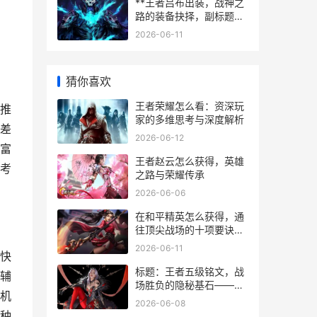
**王者吕布出装，战神之
路的装备抉择，副标题，
方天画戟下的制胜法则**
2026-06-11
猜你喜欢
王者荣耀怎么看：资深玩
推
家的多维思考与深度解析
差
2026-06-12
富
王者赵云怎么获得，英雄
考
之路与荣耀传承
2026-06-06
在和平精英怎么获得，通
往顶尖战场的十项要诀，
副标题超越生存的艺术进
2026-06-11
快
阶之路
标题：王者五级铭文，战
辅
场胜负的隐秘基石——资
机
深玩家的铭文哲学
2026-06-08
种