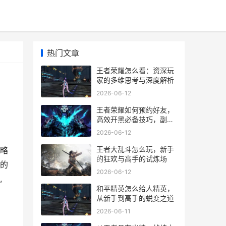
热门文章
王者荣耀怎么看：资深玩
家的多维思考与深度解析
2026-06-12
王者荣耀如何预约好友，
高效开黑必备技巧，副标
题，资深玩家教你轻松组
2026-06-12
队制胜
王者大乱斗怎么玩，新手
略
的狂欢与高手的试炼场
的
2026-06-12
,
和平精英怎么给人精英，
从新手到高手的蜕变之道
2026-06-11