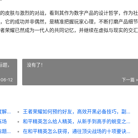
的皮肤与激烈的对战，看到其作为数字产品的设计哲学，作为社
，它的成功并非偶然，是精准把握玩家心理，不断打磨产品细节
者荣耀已然成为一代人的共同记忆，并继续在虚拟与现实的交汇
标题，
没有了！
-06-12
下一篇 
王者荣耀怎么看：资深玩家的多维思考与深度解析
王者荣耀如何预约好友，高效开黑必备技巧，副标题，资深玩家教你轻松组队制胜
炼场
和平精英怎么给人精英，从新手到高手的蜕变之道
**王者吕布出装，战神之路的装备抉择，副标题，方天画戟下的制胜法则**
在和平精英怎么获得，通往顶尖战场的十项要诀，副标题超越生存的艺术进阶之路