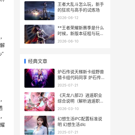
王者大乱斗怎么玩，新手
的狂欢与高手的试炼场
2026-06-12
**王者荣耀新赛季是什么
时候，新版本征程与玩家
，
期待**
2026-06-10
解
”
经典文章
，
炉石传说天梯新卡组野兽
猎卡组代码同享 炉石传说
天梯新卡组
2025-07-21
《天龙八部2》逍遥职业
，
综合说明（解析逍遥职业
技能、装备、特征和战斗
透
2026-03-10
诀窍） 天龙八部2888卡
，
免费领取中心
幻想生活iPC配置标准说
明 幻想生活dlc
耀
2025-07-21