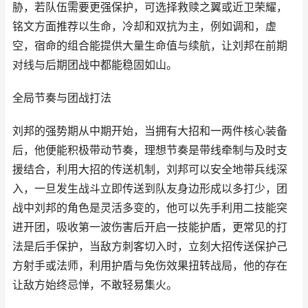
胁，若队伍需要更强保护，可选择救赎之翼或近卫荣耀，
铭文方面推荐以生命，冷却和双抗为主，例如调和，虚
空，宿命的组合能提供大量生命值与续航，让刘邦在前期
对线与后期团战中都能稳固如山。
全局节奏与团战打法
刘邦的强势期从中期开始，当拥有大招和一两件核心装备
后，他便能积极带动节奏，理想节奏是带线牵制与及时支
援结合，利用大招的传送机制，刘邦可以安全地带兵线深
入，一旦发生战斗立即传送到队友身边形成以多打少，团
战中刘邦的角色是灵活多变的，他可以先手利用二技能突
进开团，吸收第一波伤害后开启一技能护盾，更常见的打
法是后手保护，当敌方刺客切入时，立刻大招传送保护己
方射手或法师，利用护盾与免伤效果扭转战局，他的存在
让敌方始终忌惮，不敢轻易集火。