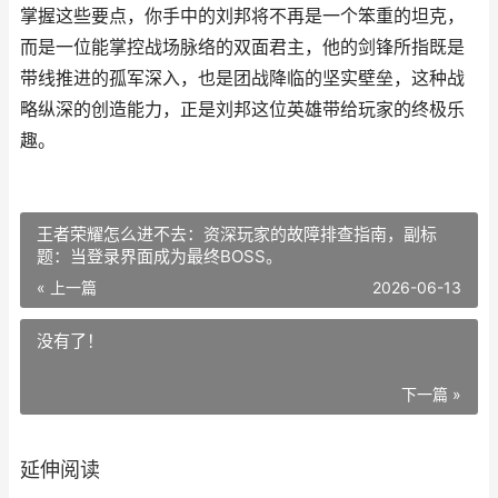
掌握这些要点，你手中的刘邦将不再是一个笨重的坦克，
而是一位能掌控战场脉络的双面君主，他的剑锋所指既是
带线推进的孤军深入，也是团战降临的坚实壁垒，这种战
略纵深的创造能力，正是刘邦这位英雄带给玩家的终极乐
趣。
王者荣耀怎么进不去：资深玩家的故障排查指南，副标
题：当登录界面成为最终BOSS。
« 上一篇
2026-06-13
没有了！
下一篇 »
延伸阅读