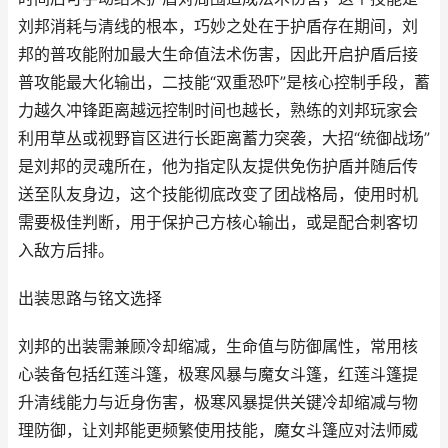
刘邦消耗与清线的根本，巧妙之处在于护盾存在期间，刘
邦的普攻能附加最大生命值法术伤害，因此开启护盾后接
普攻能最大化输出，二技能“双重恐吓”是核心控制手段，蓄
力越久冲锋距离越远控制时间也越长，熟练的刘邦玩家会
利用草丛或视野盲区进行长距离蓄力突袭，大招“统御战场”
是刘邦的灵魂所在，他为指定队友提供免伤护盾并随后传
送至队友身边，这个技能彻底改变了团战格局，使用时机
需要极佳判断，用于保护己方核心输出，或是配合刺客切
入敌方后排。
出装思路与铭文选择
刘邦的出装需兼顾冷却缩减，生命值与防御属性，常用核
心装备包括红莲斗篷，极寒风暴与魔女斗篷，红莲斗篷提
升清线能力与近身伤害，极寒风暴提供关键冷却缩减与物
理防御，让刘邦能更频繁使用技能，魔女斗篷应对法师威