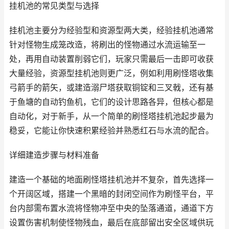
挂机池的常见类型与选择
挂机池主要分为经验型和资源型两大类，经验挂机池通常
针对怪物生成笼改造，将刷出的怪物通过水流运输至一
处，再用自动装置削弱它们，玩家只需最后一击即可收获
大量经验，资源型挂机池则更广泛，例如利用刷怪塔收集
弓箭手的箭矢，或建造溺尸塔获取铜锭和三叉戟，还有基
于鱼塘的自动钓鱼机，它们的设计思路各异，但核心都是
自动化，对于新手，从一个简单的刷怪塔挂机池起步最为
稳妥，它能让你快速积累经验并熟悉红石与水流的配合。
详细建造步骤与材料准备
建造一个基础的地面刷怪塔挂机池并不复杂，首先选择一
个开阔区域，搭建一个黑暗的封闭空间作为刷怪平台，平
台内部需布置水流将怪物冲至中央的坠落通道，通道下方
设置伤害机制使怪物残血，最后在底部留出安全区域供玩