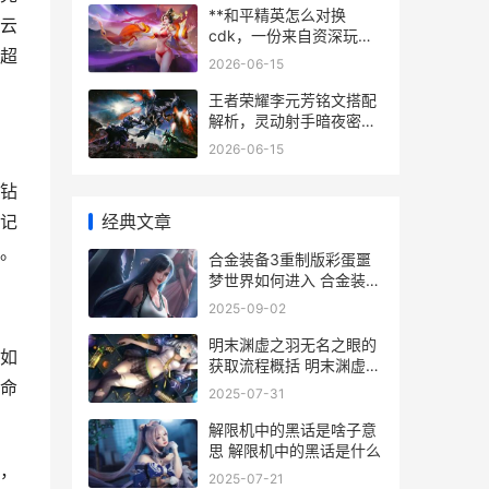
**和平精英怎么对换
云
cdk，一份来自资深玩家
超
的实用指南，副标题，全
2026-06-15
面解析兑换流程与避坑技
巧**
王者荣耀李元芳铭文搭配
解析，灵动射手暗夜密探
的致胜之道
2026-06-15
钻
经典文章
记
。
合金装备3重制版彩蛋噩
梦世界如何进入 合金装备
3重制版
2025-09-02
明末渊虚之羽无名之眼的
如
获取流程概括 明末渊虚之
羽无解说试玩
本命
2025-07-31
解限机中的黑话是啥子意
思 解限机中的黑话是什么
，
2025-07-21