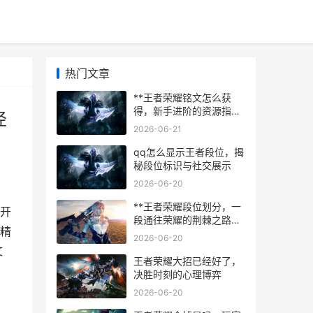
热门文章
**王者荣耀铭文怎么获
得，新手进阶的资源指
径
南，副标题，铭文获取全
2026-06-21
途径与高效规划**
qq怎么显示王者段位，揭
秘段位标识与社交展示
2026-06-20
**王者荣耀段位划分，一
戏开
段通往荣耀的荆棘之路，
精
副标题，从倔强青铜到最
2026-06-20
强王者的心智试炼**
文
王者荣耀大招已经好了，
决胜时刻的心理博弈
2026-06-20