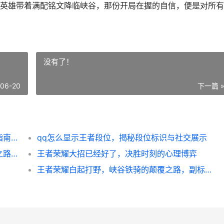
英雄带着满配铭文降临峡谷，那份开局在握的自信，便是对所有
没有了！
-06-20
下一篇 
**王者荣耀铭文怎么获得，新手进阶的资源指南，副标题，铭文获取全途径与高效规划**
qq怎么显示王者段位，揭秘段位标识与社交展示
**王者荣耀段位划分，一段通往荣耀的荆棘之路，副标题，从倔强青铜到最强王者的心智试炼**
王者荣耀大招已经好了，决胜时刻的心理博弈
王者荣耀白起打野，峡谷铁骑的颠覆之路，副标题，肉刀与嘲讽的艺术交响