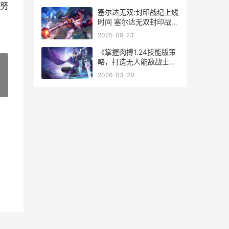
努
塞尔达无双:封印战纪上线
时间 塞尔达无双封印战记
1能玩吗
2025-09-23
《掌握肉搏1.24技能版策
略，打造无人能敌战士》
（解密绝顶技能组合，征
2026-03-29
服战场）
»