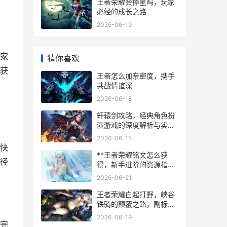
王者荣耀会掉星吗，玩家
必经的成长之路
2026-06-19
家
猜你喜欢
获
王者怎么加亲密度，携手
共战情谊深
2026-06-18
轩辕剑攻略，经典角色扮
演游戏的深度解析与实战
指南，副标题，资深玩家
2026-06-15
的策略心得与剧情脉络梳
快
理
**王者荣耀铭文怎么获
径
得，新手进阶的资源指
南，副标题，铭文获取全
2026-06-21
途径与高效规划**
王者荣耀白起打野，峡谷
铁骑的颠覆之路，副标
题，肉刀与嘲讽的艺术交
2026-06-19
响
完