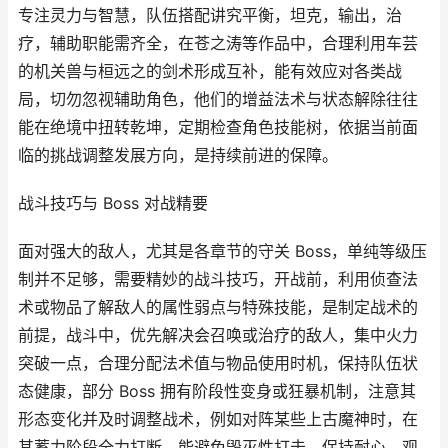
专注灵力与智慧，队伍搭配讲究平衡，坦克，输出，治
疗，辅助职能需齐全，在苍之涛等作品中，合理利用车芸
的机关兽与桓远之的剑术形成互补，能有效应对各类战
局，切勿忽视辅助角色，他们的增益法术与状态解除往往
能在绝境中扭转乾坤，定期检查角色技能树，依据当前面
临的挑战调整发展方向，是持续前进的保障。
战斗技巧与 Boss 对战精要
面对强大的敌人，尤其是各章节的守关 Boss，单纯等级压
制并不足够，需要精妙的战斗技巧，开战前，利用侦查法
术或物品了解敌人的属性弱点与特殊技能，是制定战术的
前提，战斗中，优先解决会召唤或治疗的敌人，集中火力
突破一点，合理分配法术值与物品使用时机，保持队伍状
态健康，部分 Boss 拥有阶段性变身或狂暴机制，注意其
形态变化并及时调整战术，例如对阵某些上古魔神时，在
其蓄力阶段全力打断，能避免毁灭性打击，保持耐心，观