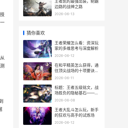
王者凯的最强出装，制霸
边路的战神之路
技
2026-06-13
一
猜你喜欢
王者荣耀怎么看：资深玩
家的多维思考与深度解析
2026-06-12
从
在和平精英怎么获得，通
测
往顶尖战场的十项要诀，
副标题超越生存的艺术进
2026-06-11
阶之路
标题：王者五级铭文，战
场胜负的隐秘基石——资
深玩家的铭文哲学
2026-06-08
到
据
王者大乱斗怎么玩，新手
的狂欢与高手的试炼场
2026-06-12