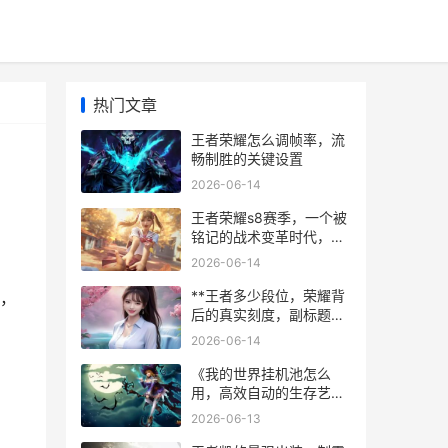
热门文章
王者荣耀怎么调帧率，流
畅制胜的关键设置
2026-06-14
王者荣耀s8赛季，一个被
铭记的战术变革时代，副
标题，旧神黄昏与新王启
2026-06-14
程
**王者多少段位，荣耀背
，
后的真实刻度，副标题，
从倔强青铜到无双王者的
2026-06-14
心灵征途**
《我的世界挂机池怎么
用，高效自动的生存艺
术》，副标题：从原理到
2026-06-13
实战的完整指南