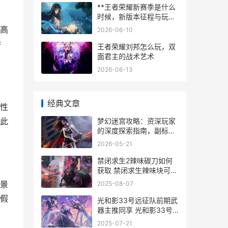
**王者荣耀新赛季是什么
时候，新版本征程与玩家
期待**
高
2026-06-10
特
王者荣耀刘邦怎么玩，双
面君主的战术艺术
2026-06-13
经典文章
性
此
梦幻迷宫攻略：资深玩家
的深度探索指南，副标
题：从入门到精通的实战
2026-05-21
心得
禁闭求生2辣味碳刀如何
获取 禁闭求生辣味块可以
再生吗?
景
2025-08-07
假
光和影33号远征队前期武
器主推同享 光和影33号
远征队
2025-07-21