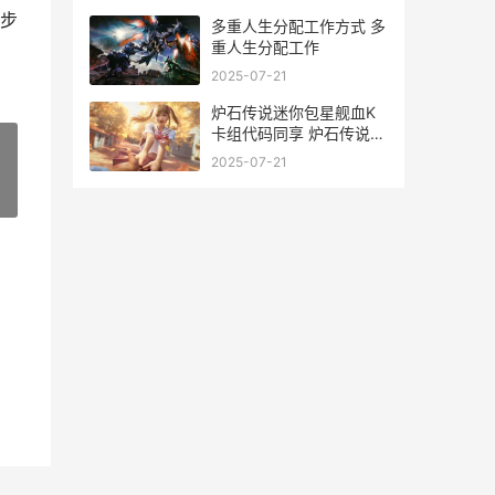
步
多重人生分配工作方式 多
重人生分配工作
2025-07-21
炉石传说迷你包星舰血K
卡组代码同享 炉石传说迷
你包上线时间
2025-07-21
»