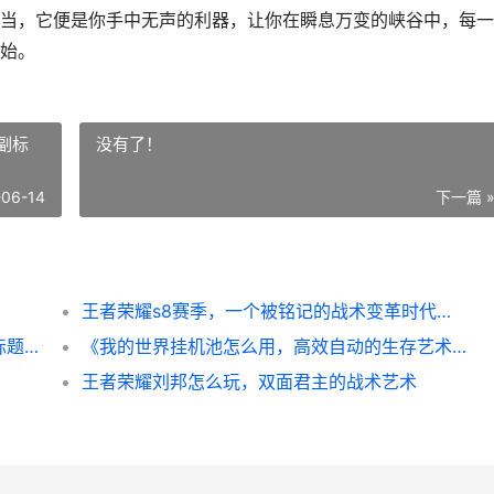
当，它便是你手中无声的利器，让你在瞬息万变的峡谷中，每一
始。
副标
没有了！
-06-14
下一篇 
王者荣耀s8赛季，一个被铭记的战术变革时代，副标题，旧神黄昏与新王启程
**王者多少段位，荣耀背后的真实刻度，副标题，从倔强青铜到无双王者的心灵征途**
《我的世界挂机池怎么用，高效自动的生存艺术》，副标题：从原理到实战的完整指南
王者荣耀刘邦怎么玩，双面君主的战术艺术