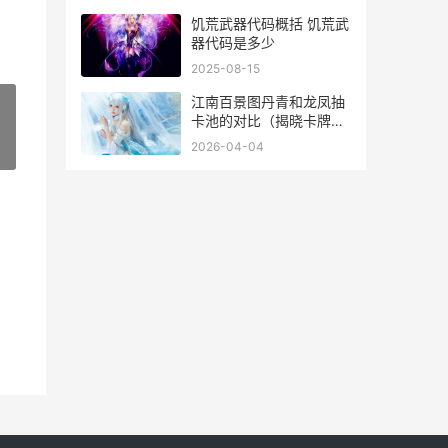
饥荒武器代码概括 饥荒武
器代码是多少
2025-08-15
江南百景图丹青和龙凤抽
卡池的对比（揭晓卡牌收
集者的抉择） 江南百景图
2026-04-04
»
丹青树浇灌