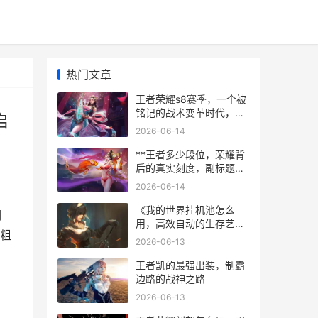
热门文章
王者荣耀s8赛季，一个被
铭记的战术变革时代，副
启
标题，旧神黄昏与新王启
2026-06-14
程
**王者多少段位，荣耀背
后的真实刻度，副标题，
从倔强青铜到无双王者的
2026-06-14
心灵征途**
《我的世界挂机池怎么
调
用，高效自动的生存艺
粗
术》，副标题：从原理到
2026-06-13
实战的完整指南
王者凯的最强出装，制霸
边路的战神之路
2026-06-13