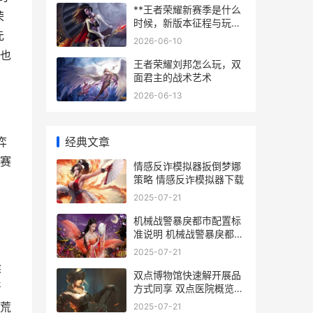
**王者荣耀新赛季是什么
荣
时候，新版本征程与玩家
元
期待**
2026-06-10
也
王者荣耀刘邦怎么玩，双
面君主的战术艺术
2026-06-13
经典文章
弈
赛
情感反诈模拟器扳倒梦娜
策略 情感反诈模拟器下载
2025-07-21
机械战警暴戾都市配置标
准说明 机械战警暴戾都市
AUTO9升级
2025-07-21
续
双点博物馆快速解开展品
严
方式同享 双点医院概览界
面在哪
荒
2025-07-21