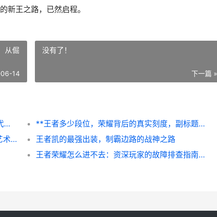
的新王之路，已然启程。
，从倔
没有了！
-06-14
下一篇 
王者荣耀s8赛季，一个被铭记的战术变革时代，副标题，旧神黄昏与新王启程
**王者多少段位，荣耀背后的真实刻度，副标题，从倔强青铜到无双王者的心灵征途**
《我的世界挂机池怎么用，高效自动的生存艺术》，副标题：从原理到实战的完整指南
王者凯的最强出装，制霸边路的战神之路
王者荣耀怎么进不去：资深玩家的故障排查指南，副标题：当登录界面成为最终BOSS。