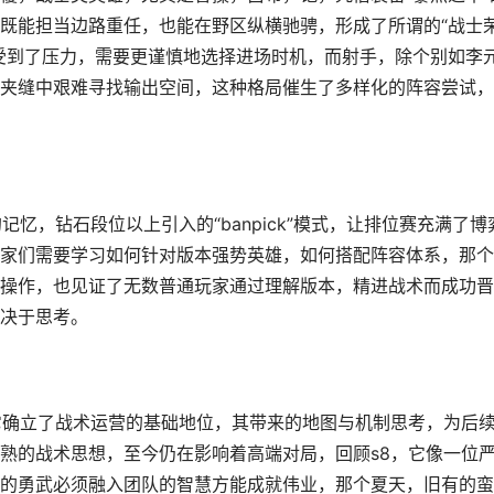
既能担当边路重任，也能在野区纵横驰骋，形成了所谓的“战士
受到了压力，需要更谨慎地选择进场时机，而射手，除个别如李
夹缝中艰难寻找输出空间，这种格局催生了多样化的阵容尝试，
忆，钻石段位以上引入的“banpick”模式，让排位赛充满了博
家们需要学习如何针对版本强势英雄，如何搭配阵容体系，那个
操作，也见证了无数普通玩家通过理解版本，精进战术而成功晋
决于思考。
它确立了战术运营的基础地位，其带来的地图与机制思考，为后
熟的战术思想，至今仍在影响着高端对局，回顾s8，它像一位
的勇武必须融入团队的智慧方能成就伟业，那个夏天，旧有的蛮