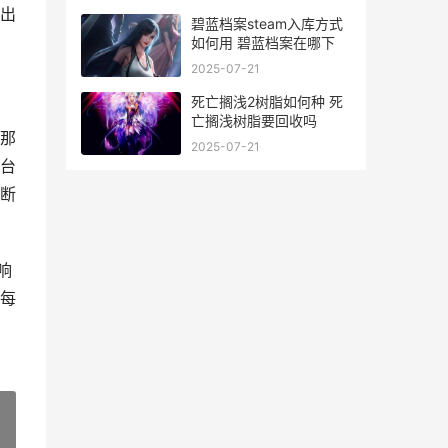
出
碧蓝档案steam入库方式
如何用 碧蓝档案在哪下
2025-07-21
死亡搁浅2树脂如何种 死
亡搁浅树脂要回收吗
那
2025-07-21
台
断
响
每