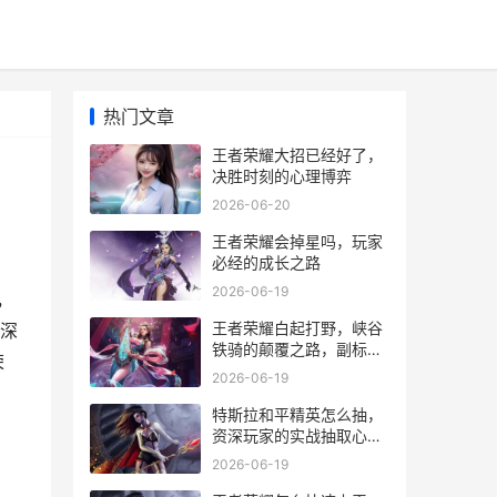
热门文章
王者荣耀大招已经好了，
决胜时刻的心理博弈
2026-06-20
王者荣耀会掉星吗，玩家
必经的成长之路
2026-06-19
，
王者荣耀白起打野，峡谷
深
铁骑的颠覆之路，副标
荣
题，肉刀与嘲讽的艺术交
2026-06-19
响
特斯拉和平精英怎么抽，
资深玩家的实战抽取心
法，副标题，揭秘虚拟车
2026-06-19
钥的获取策略与底层逻辑