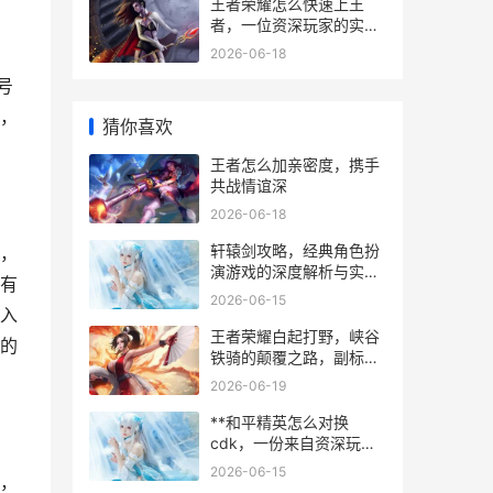
王者荣耀怎么快速上王
者，一位资深玩家的实战
心得
2026-06-18
号
，
猜你喜欢
王者怎么加亲密度，携手
共战情谊深
2026-06-18
轩辕剑攻略，经典角色扮
，
演游戏的深度解析与实战
有
指南，副标题，资深玩家
2026-06-15
的策略心得与剧情脉络梳
入
理
王者荣耀白起打野，峡谷
的
铁骑的颠覆之路，副标
题，肉刀与嘲讽的艺术交
2026-06-19
响
**和平精英怎么对换
cdk，一份来自资深玩家
的实用指南，副标题，全
2026-06-15
，
面解析兑换流程与避坑技