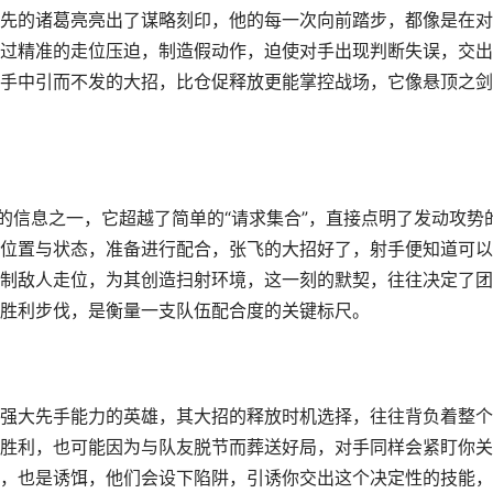
先的诸葛亮亮出了谋略刻印，他的每一次向前踏步，都像是在对
过精准的走位压迫，制造假动作，迫使对手出现判断失误，交出
手中引而不发的大招，比仓促释放更能掌控战场，它像悬顶之剑
的信息之一，它超越了简单的“请求集合”，直接点明了发动攻势
位置与状态，准备进行配合，张飞的大招好了，射手便知道可以
制敌人走位，为其创造扫射环境，这一刻的默契，往往决定了团
胜利步伐，是衡量一支队伍配合度的关键标尺。
强大先手能力的英雄，其大招的释放时机选择，往往背负着整个
胜利，也可能因为与队友脱节而葬送好局，对手同样会紧盯你关
，也是诱饵，他们会设下陷阱，引诱你交出这个决定性的技能，