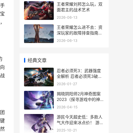
巧**
王者荣耀刘邦怎么玩，双
手
面君主的战术艺术
宝
2026-06-13
，
王者荣耀怎么进不去：资
深玩家的故障排查指南，
副标题：当登录界面成为
2026-06-13
最终BOSS。
的
经典文章
向
忍者必须死3：武器强度
战
全解析 忍者必须死3破解
版无限勾玉下载安装
2026-01-27
揭晓阴阳师2月神奇图案
2023（探寻游戏中的神奇
密码和谜题，解开隐藏的
2026-04-15
玄机） 阴阳师2月24更新
团
游民今天超史低：多款人
键
气大作迎来冰点价！ 游戏
史低
然
2025-10-21