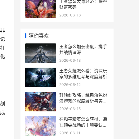
王者怎么发育经济：峡谷
财富密码
2026-06-16
非
猜你喜欢
记
王者怎么加亲密度，携手
打
共战情谊深
化
2026-06-18
王者荣耀怎么看：资深玩
家的多维思考与深度解析
2026-06-12
轩辕剑攻略，经典角色扮
演游戏的深度解析与实战
刻
指南，副标题，资深玩家
2026-06-15
成
的策略心得与剧情脉络梳
理
在和平精英怎么获得，通
往顶尖战场的十项要诀，
副标题超越生存的艺术进
2026-06-11
阶之路