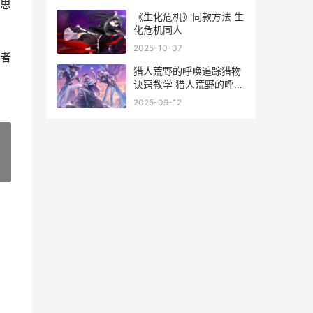
思
《生化危机》同款方法 生
化危机同人
2025-10-07
者
猎人荒野的呼唤追踪猎物
诀窍教学 猎人荒野的呼唤
英文名
2025-09-12
»