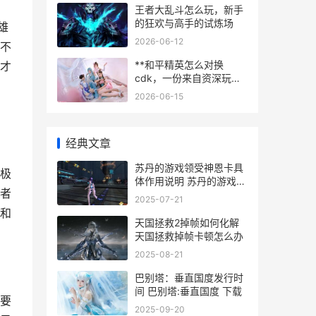
王者大乱斗怎么玩，新手
的狂欢与高手的试炼场
雄
2026-06-12
不
**和平精英怎么对换
才
cdk，一份来自资深玩家
的实用指南，副标题，全
2026-06-15
面解析兑换流程与避坑技
巧**
经典文章
苏丹的游戏领受神恩卡具
极
体作用说明 苏丹的游戏领
者
受神恩怎么触发
2025-07-21
和
天国拯救2掉帧如何化解
天国拯救掉帧卡顿怎么办
2025-08-21
巴别塔：垂直国度发行时
间 巴别塔:垂直国度 下载
要
2025-09-20