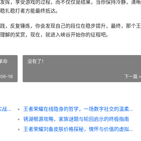
发挥，享受游戏的过程，而不仅仅是结果，当你保持冷静，清晰
稳扎稳打者方能最终抵达。
践，反复锤炼，你会发现自己的段位在稳步提升，最终，那个王
理解的奖赏，现在，就进入峡谷开始你的征程吧。
革命
没有了！
-06-18
下一篇 
王者荣耀怎么快速上王者，一位资深玩家的实战心得
王者荣耀在线隐身的哲学，一场数字社交的温柔革命
锈湖根源攻略，家族谜题与轮回启示的终极指南
王者荣耀刘备皮肤价格探秘，情怀与价值的虚拟天平