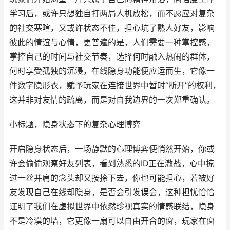
学习后，或许只想独自打两局人机放松，而不愿应对复杂
的社交寒暄，又或许状态不佳，担心坑了熟人好友，影响
彼此的情谊与心情，更普遍的是，人们需要一种掌控感，
掌控自己的时间与社交节奏，选择何时融入热闹的群体，
何时享受孤独的沉浸，在线隐身功能便应运而生，它像一
件数字隐形衣，赋予玩家在连接世界中暂时“断开”的权利，
这并非对友情的疏离，而是对自我边界的一次郑重确认。
小标题，隐身状态下的复杂心理博弈
开启隐身状态后，一场静默的心理博弈便悄然开始，你或
许会偷偷观察好友列表，看到熟悉的ID正在激战，心中掠
过一丝并肩的念头却又按捺下去，你也可能担心，若被好
友发现自己在线却隐身，是否会引发误会，这种担忧恰恰
证明了我们在虚拟世界中依然珍视真实的情感联结，隐身
不是冷漠的墙，它更像一扇可以自由开合的窗，玩家在窗