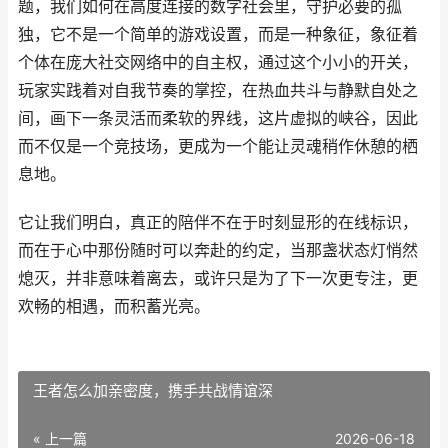
题，我们如何在高度连接的数字社会里，守护必要的孤
独，它不是一个简单的游戏设置，而是一种象征，象征着
个体在庞大社交网络中的自主权，通过这个小小的开关，
玩家实践着对自我节奏的掌控，在热血共斗与静默自处之
间，画下一条灵活而柔软的界线，这片虚拟的峡谷，因此
而不仅是一个竞技场，更成为一个能让灵魂稍作休憩的栖
息地。
它让我们明白，真正的陪伴不在于时刻显形的在线标识，
而在于心中那份随时可以奔赴的约定，当那盏状态灯悄然
熄灭，并非意味着离去，或许只是为了下一次更专注，更
欢畅的相遇，而积蓄光亮。
王者怎么加亲密度，携手共战情谊深
« 上一篇
2026-06-18