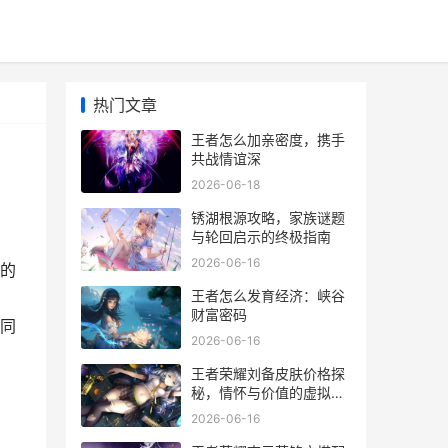
热门文章
王者怎么加亲密度，携手
共战情谊深
2026-06-18
锈湖根源攻略，家族谜题
与轮回启示的终极指南
2026-06-16
的
王者怎么发育经济：峡谷
财富密码
同
2026-06-16
王者荣耀刘备皮肤价格探
秘，情怀与价值的虚拟天
平
2026-06-16