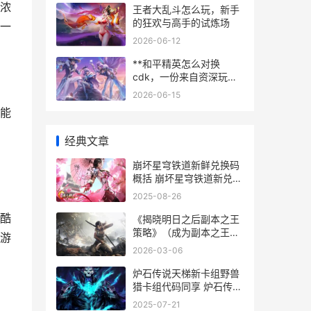
浓
王者大乱斗怎么玩，新手
的狂欢与高手的试炼场
一
2026-06-12
**和平精英怎么对换
cdk，一份来自资深玩家
的实用指南，副标题，全
2026-06-15
面解析兑换流程与避坑技
能
巧**
经典文章
崩坏星穹铁道新鲜兑换码
概括 崩坏星穹铁道新兑换
码
2025-08-26
酷
《揭晓明日之后副本之王
策略》（成为副本之王，
游
踏上胜利之路！） 明日之
2026-03-06
后结局视频
炉石传说天梯新卡组野兽
猎卡组代码同享 炉石传说
天梯新卡组
2025-07-21