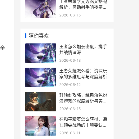
王者荣耀李元芳铭文搭配
解析，灵动射手暗夜密探
的致胜之道
2026-06-15
猜你喜欢
王者怎么加亲密度，携手
亲
共战情谊深
2026-06-18
王者荣耀怎么看：资深玩
家的多维思考与深度解析
2026-06-12
轩辕剑攻略，经典角色扮
演游戏的深度解析与实战
指南，副标题，资深玩家
2026-06-15
的策略心得与剧情脉络梳
理
在和平精英怎么获得，通
往顶尖战场的十项要诀，
副标题超越生存的艺术进
2026-06-11
阶之路