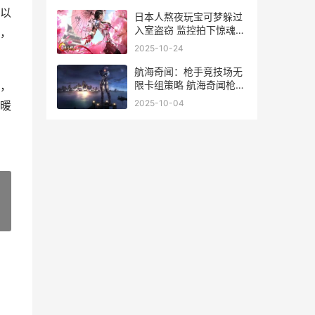
以
日本人熬夜玩宝可梦躲过
入室盗窃 监控拍下惊魂一
，
刻 日本人喜欢熬夜是真的
2025-10-24
吗
航海奇闻：枪手竞技场无
限卡组策略 航海奇闻枪手
，
遗物
2025-10-04
暖
»