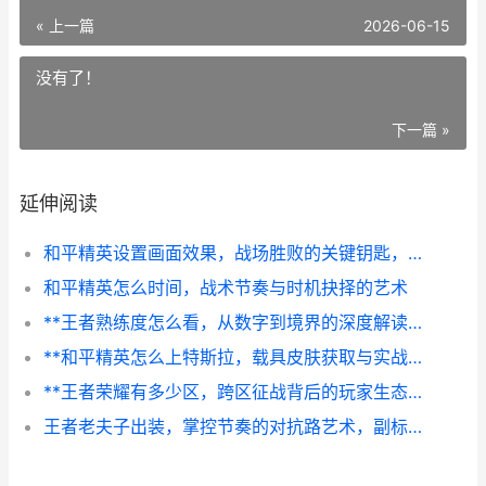
« 上一篇
2026-06-15
没有了！
下一篇 »
延伸阅读
和平精英设置画面效果，战场胜败的关键钥匙，副标题，资深玩家极致视觉调校心得
和平精英怎么时间，战术节奏与时机抉择的艺术
**王者熟练度怎么看，从数字到境界的深度解读，副标题，资深玩家的英雄成长密码**
**和平精英怎么上特斯拉，载具皮肤获取与实战心得**
**王者荣耀有多少区，跨区征战背后的玩家生态与战略布局**
王者老夫子出装，掌控节奏的对抗路艺术，副标题，以装备谱写单带与团战的平衡乐章