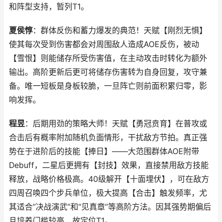
和阵型支持，暂列T1。
夏侯惇
：群体反伤和蓄力爆发的典范！天赋【刚烈无惧】
使其每次受到伤害都会对周围敌人造成AOE反伤，被动
【雪恨】则能储存所受伤害值，在主动攻击时转化为额外
输出。高阶更新后更可将储存伤害转为自身回复，攻守兼
备。唯一短板是身板较脆，一旦阵亡则前面积累归零，影
响发挥。
程昱
：后期用劲的策略大师！天赋【勇冠贲育】在普攻或
合击后有概率附加随机负面情形，干扰敌方节拍。真正强
势在于进阶后的技能【捧日】——大范围群体AOE附带
Debuff，二星后更拥有【封技】效果，直接禁用敌方技能
释放，战略价格极高。40级解开【十面埋伏】，可在敌方
四周召唤四个步兵单位，极大提高【合击】触发频率，尤
其适合“决战演武”和“见真章”等高阶方法。因其强势期偏后
且培养门槛较高，故定位T1。