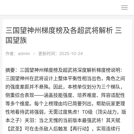
三国望神州梯度榜及各超武将解析 三
国望族
作者：
admin
•
更新时间：2025-10-24
摘要：三国望神州梯度榜及超武将深度解析梯度榜说明：
三国望神州在武将设计上整体平衡性相当出色，角色之间
的强度差距并不悬殊。因此，本榜单仅划分为三个梯队，
侧重综合表现——涵盖技能强度、培养难度、阵容适配性
等多个维度。每个上榜理由均已简要列出，帮助玩家更理
性地看待武将强弱，无需过度焦虑！T0级（顶尖战力，版
本之子）关羽：当之无愧的当前版本最强武将！其天赋
【武圣】可在击杀敌人后触发【再行动】，实现连续行