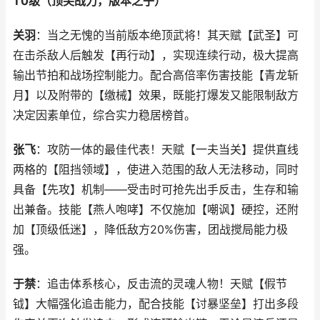
T0级（顶尖战力，版本之子）
关羽
：当之无愧的当前版本绝顶武将！其天赋【武圣】可
在击杀敌人后触发【再行动】，实现连续行动，极大提高
输出节拍和战场控制能力。配合高倍率伤害技能【青龙斩
月】以及附带的【缴械】效果，既能打爆发又能限制敌方
决定因素单位，综合实力稳居榜首。
张飞
：攻防一体的最佳代表！天赋【一夫当关】提供直线
两格的【阻挡领域】，使进入范围的敌人无法移动，同时
具备【先攻】机制——受击时可抢先出手反击，生存和输
出兼备。技能【燕人咆哮】不仅施加【嘲讽】硬控，还附
加【顶级低迷】，降低敌方20%伤害，团战搅局能力极
强。
于禁
：追击体系核心，反击流的灵魂人物！天赋【假节
钺】大幅强化追击能力，配合技能【讨暴坚垒】打出多段