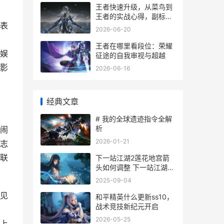
王者快速升级，从菜鸟到
王者的实战心得，副标
表
题，高效冲级全攻略解析
2026-06-20
王者在哪里看段位：荣耀
娱
征途的自我审视与超越
影
2026-06-16
经典文章
# 我的全球遗迹指令全解
析
闹
2026-01-21
志
联
下一站江湖2莲花地宫箭
头如何调整 下一站江湖2
莲神地宫
2025-09-04
见
和平精英什么更新ss10，
战术竞技新纪元开启
2026-05-25
上