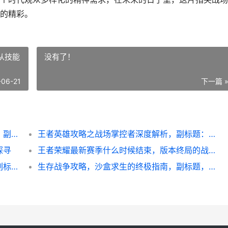
的精彩。
从技能
没有了！
-06-21
下一篇 
和平精英是什么直播，指尖战场的视觉盛宴，副标题，从钢枪到综艺的多维狂欢
王者英雄攻略之战场掌控者深度解析，副标题：从技能理解到节奏引领的进阶之路
探寻
王者荣耀最新赛季什么时候结束，版本终局的战术博弈
王者快速升级，从菜鸟到王者的实战心得，副标题，高效冲级全攻略解析
生存战争攻略，沙盒求生的终极指南，副标题，从荒野到王国的进阶之路