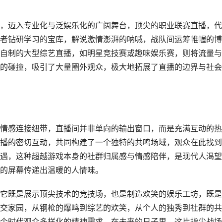
，迈入专业化与泛娱乐化的广阔舞台，顶尖的职业联赛直播，代
者钻研学习的宝库，解说激情澎湃的呐喊，战队间运筹帷幄的博
自制的大型综艺直播，如明星竞技赛或趣味娱乐赛，则将流量与
的碰撞，吸引了大量圈外观众，极大地拓展了直播的边界与社会
情感连接纽带，直播间并非单向的输出窗口，而是充满互动的热
播的密切互动，共同构建了一个独特的共鸣场域，观众在此找到
遇，这种超越游戏本身的社群归属感与情感陪伴，是现代人渴望
的屏幕传递出温暖的人情味。
它既是展示顶尖技术的竞技场，也是制造欢笑的娱乐工坊，既是
交家园，从钢枪的爆鸣到综艺的欢笑，从个人的独秀到社群的共
个时代观众多样化的精神需求，在未来的日子里，这片指尖战场