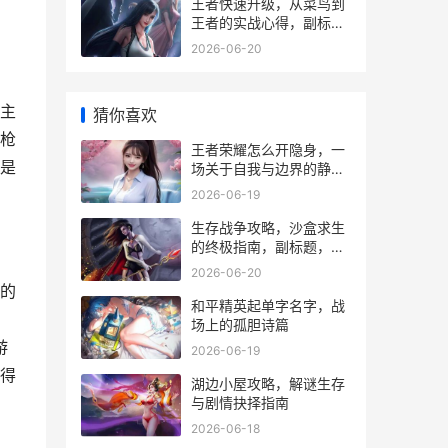
王者快速升级，从菜鸟到
王者的实战心得，副标
题，高效冲级全攻略解析
2026-06-20
主
猜你喜欢
枪
王者荣耀怎么开隐身，一
是
场关于自我与边界的静默
博弈
2026-06-19
生存战争攻略，沙盒求生
的终极指南，副标题，从
荒野到王国的进阶之路
2026-06-20
的
和平精英起单字名字，战
场上的孤胆诗篇
游
2026-06-19
得
湖边小屋攻略，解谜生存
与剧情抉择指南
2026-06-18