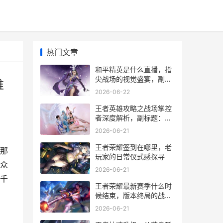
热门文章
和平精英是什么直播，指
尖战场的视觉盛宴，副标
维
题，从钢枪到综艺的多维
2026-06-22
狂欢
王者英雄攻略之战场掌控
者深度解析，副标题：从
技能理解到节奏引领的进
2026-06-21
阶之路
王者荣耀签到在哪里，老
那
玩家的日常仪式感探寻
众
2026-06-21
千
王者荣耀最新赛季什么时
候结束，版本终局的战术
博弈
2026-06-21