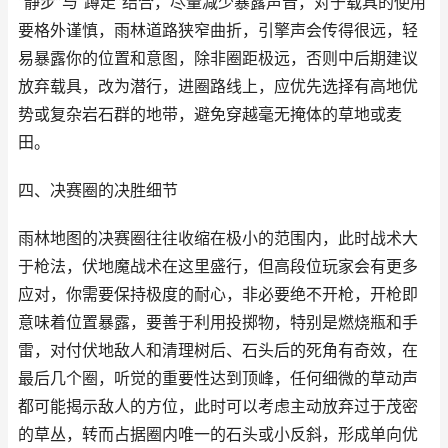
“静步”与“蹲走”结合，尽量减少暴露声音，对于载具的使用
要格外谨慎，雨林道路狭窄曲折，引擎声会传得很远，轻
易暴露你的位置和意图，除非圈距极远，否则中后期建议
放弃载具，改为潜行，进圈路线上，应优先选择有高地优
势或复杂岩石群的地带，避免穿越毫无掩体的草地或麦
田。
四、决赛圈的决胜细节
雨林地图的决赛圈往往收缩在极小的范围内，此时战术大
于枪法，伏地魔战术在这里盛行，但高段位玩家会有更多
应对，你需要保持极度的耐心，非必要绝不开枪，开枪即
意味着位置暴露，要善于利用投掷物，特别是燃烧瓶和手
雷，对付伏地敌人和清理树后、石头后的死角有奇效，在
最后几个圈，听觉的重要性达到顶峰，任何细微的草动声
都可能揭示敌人的方位，此时可以考虑主动放弃过于茂密
的草丛，转而占据圈内唯一的石头或小反斜，形成单向优