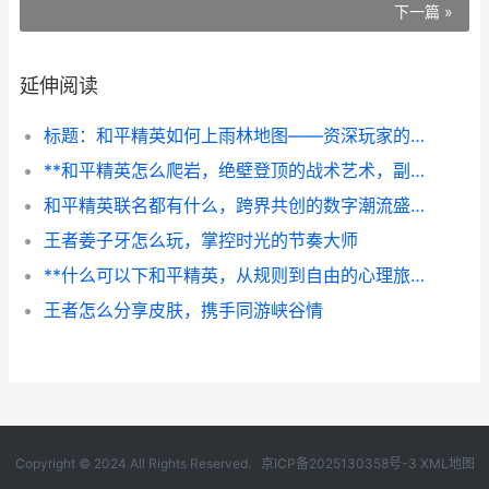
下一篇 »
延伸阅读
标题：和平精英如何上雨林地图——资深玩家的战术地形解析
**和平精英怎么爬岩，绝壁登顶的战术艺术，副标题，从斜坡到绝壁的战场升华**
和平精英联名都有什么，跨界共创的数字潮流盛宴副标题
王者姜子牙怎么玩，掌控时光的节奏大师
**什么可以下和平精英，从规则到自由的心理旅程**
王者怎么分享皮肤，携手同游峡谷情
Copyright © 2024 All Rights Reserved.
京ICP备2025130358号-3
XML地图