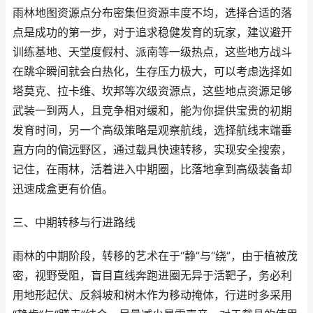
雨林地图资源点分布密集但资源丰度不均，选择合适的落
点是成功的第一步，对于追求稳健发育的玩家，建议避开
训练基地、天堂度假村、派南等一级热点，这些地方战斗
在跳伞瞬间就会白热化，生存压力极大，可以考虑选择如
塔莫克、拉卡维、坎邦等次级资源点，这些地点资源足够
武装一到两人，且竞争相对缓和，能为你提供宝贵的初期
发育时间，另一个高级策略是观察航线，选择航线末端垂
直方向的偏远野区，通过载具快速转移，实现安全搜索，
记住，在雨林，活着进入中期圈，比落地拿到高级装备却
迅速成盒更有价值。
三、中期转移与行进路线
雨林的中期阶段，转移的艺术在于“静”与“绕”，由于植被茂
密，视野受阻，盲目直线奔跑进圈无异于活靶子，务必利
用地形起伏、反斜坡和树木作为移动掩体，行进时多采用